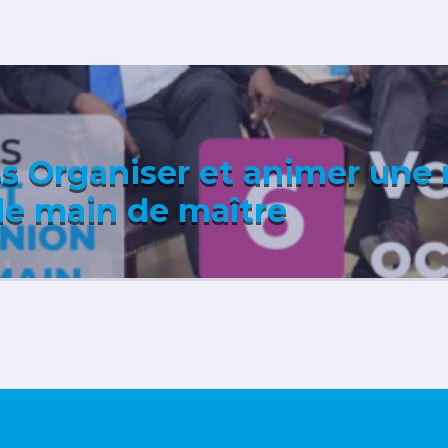
s Organiser et animer une
 de main de maître