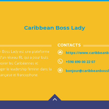
Caribbean Boss Lady
CONTACTS
n Boss Lady est une plateforme
https://www.caribbean
'un réseau IRL qui a pour buts
+590 690 00 22 07
irer les Caribéennes et
ger le leadership féminin dans la
bonjour@caribbeanboss
rançaise et francophone.