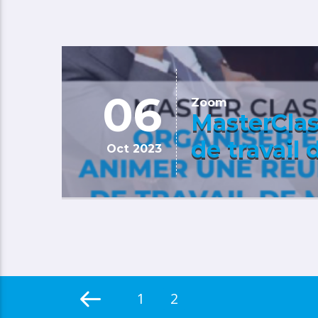
06
Zoom
MasterClas
de travail
Oct 2023
1
2