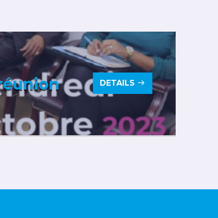
 réunion
DETAILS