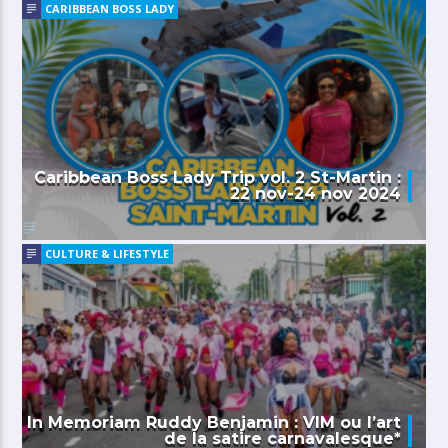
CARIBBEAN BOSS LADY
Caribbean Boss Lady Trip vol. 2 St-Martin :
22 nov-24 nov 2024
CULTURE & LIFESTYLE
In Memoriam Ruddy Benjamin : VIM ou l’art
de la satire carnavalesque*