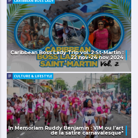
CARIBBEAN BOSS LADY
Caribbean Boss Lady Trip vol. 2 St-Martin :
22 nov-24 nov 2024
CULTURE & LIFESTYLE
In Memoriam Ruddy Benjamin : VIM ou l’art
de la satire carnavalesque*