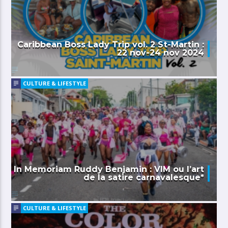
Caribbean Boss Lady Trip vol. 2 St-Martin :
22 nov-24 nov 2024
CULTURE & LIFESTYLE
In Memoriam Ruddy Benjamin : VIM ou l’art
de la satire carnavalesque*
CULTURE & LIFESTYLE