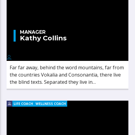
MANAGER
Kathy Collins
Far far away, behind the word mountains, far from
the countries Vokalia and Consonantia, there live
the blind texts. Separated they live in
Bookmarksgrove right at the coast of the
Semantics, a large language ocean.
LIFE COACH
WELLNESS COACH