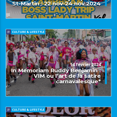
St-Martin : 22 nov-24 nov 2024
CULTURE & LIFESTYLE
14 février 2024
In Memoriam Ruddy Benjamin :
VIM ou l’art de la satire
carnavalesque*
CULTURE & LIFESTYLE