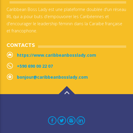
Caribbean Boss Lady est une plateforme doublée d'un réseau
IRL qui a pour buts d'empouvoirer les Caribéennes et
d'encourager le leadership féminin dans la Caraïbe française
et francophone.
CONTACTS
https://www.caribbeanbosslady.com
+590 690 00 22 07
bonjour@caribbeanbosslady.com