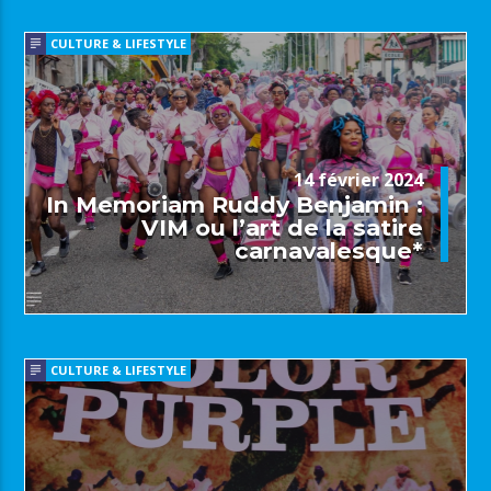
CULTURE & LIFESTYLE
14 février 2024
In Memoriam Ruddy Benjamin :
VIM ou l’art de la satire
carnavalesque*
CULTURE & LIFESTYLE