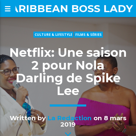
CARIBBEAN BOSS LADY
CULTURE & LIFESTYLE
FILMS & SÉRIES
om
Netflix: Une saison
2 pour Nola
Darling de Spike
Lee
Written by
La Redaction
on 8 mars
2019