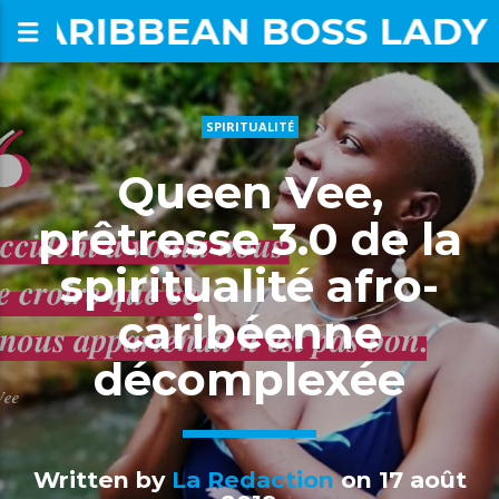
CARIBBEAN BOSS LADY
SPIRITUALITÉ
om
Queen Vee,
prêtresse 3.0 de la
spiritualité afro-
caribéenne
décomplexée
Written by
La Redaction
on 17 août