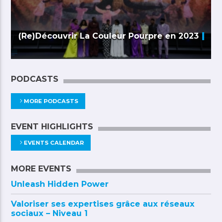
(Re)Découvrir La Couleur Pourpre en 2023
PODCASTS
MORE PODCASTS
EVENT HIGHLIGHTS
EVENTS CALENDAR
MORE EVENTS
Unleash Hidden Power
Valoriser ses expertises grâce aux réseaux
sociaux – Niveau 1