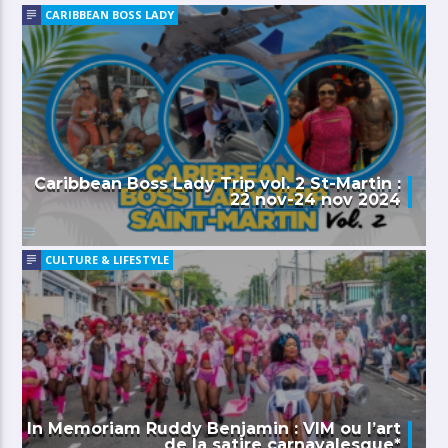
CARIBBEAN BOSS LADY
Caribbean Boss Lady Trip vol. 2 St-Martin :
22 nov-24 nov 2024
CULTURE & LIFESTYLE
In Memoriam Ruddy Benjamin : VIM ou l’art
de la satire carnavalesque*