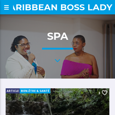
CARIBBEAN BOSS LADY
om
SPA
ARTICLE
BIEN-ÊTRE & SANTÉ
3