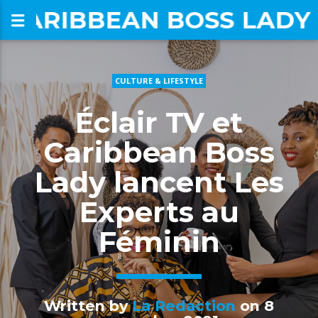
CARIBBEAN BOSS LADY
CULTURE & LIFESTYLE
om
Éclair TV et
Caribbean Boss
Lady lancent Les
Experts au
Féminin
Written by
La Redaction
on 8