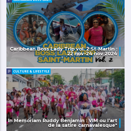
Caribbean Boss Lady Trip vol. 2 St-Martin :
22 nov-24 nov 2024
CULTURE & LIFESTYLE
In Memoriam Ruddy Benjamin : VIM ou l’art
de la satire carnavalesque*