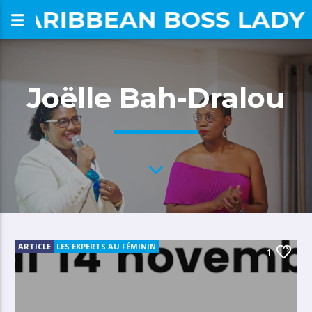
CARIBBEAN BOSS LADY
om
Joëlle Bah-Dralou
ARTICLE
LES EXPERTS AU FÉMININ
1