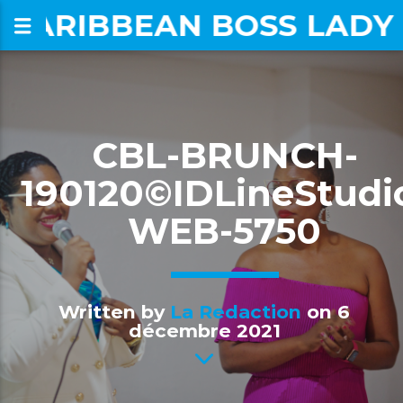
CARIBBEAN BOSS LADY
om
CBL-BRUNCH-
190120©IDLineStudi
WEB-5750
Written by
La Redaction
on 6
décembre 2021