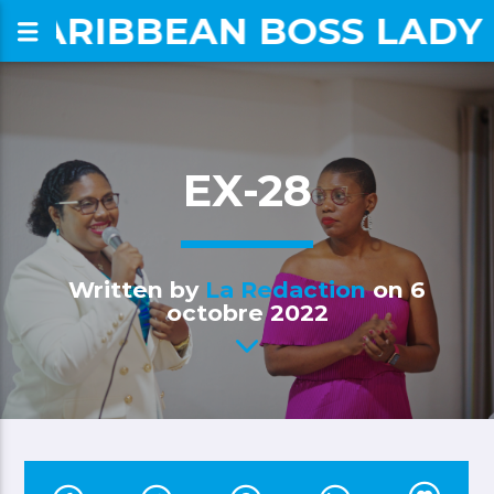
CARIBBEAN BOSS LADY
om
EX-28
Written by
La Redaction
on 6
octobre 2022