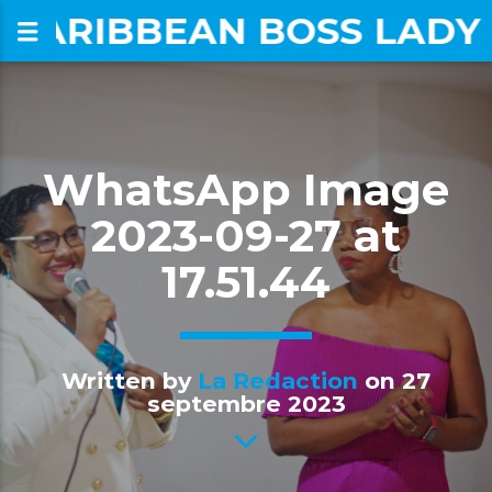
CARIBBEAN BOSS LADY
om
WhatsApp Image
2023-09-27 at
17.51.44
Written by
La Redaction
on 27
septembre 2023