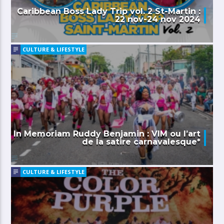
Caribbean Boss Lady Trip vol. 2 St-Martin :
22 nov-24 nov 2024
CULTURE & LIFESTYLE
In Memoriam Ruddy Benjamin : VIM ou l’art
de la satire carnavalesque*
CULTURE & LIFESTYLE