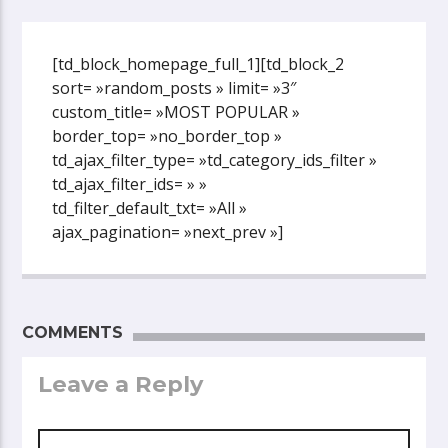
[td_block_homepage_full_1][td_block_2
sort= »random_posts » limit= »3″
custom_title= »MOST POPULAR »
border_top= »no_border_top »
td_ajax_filter_type= »td_category_ids_filter »
td_ajax_filter_ids= » »
td_filter_default_txt= »All »
ajax_pagination= »next_prev »]
COMMENTS
Leave a Reply