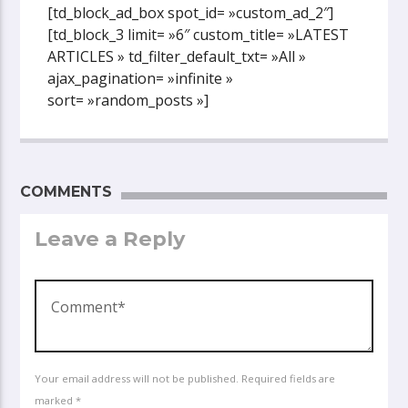
[td_block_ad_box spot_id= »custom_ad_2″]
[td_block_3 limit= »6″ custom_title= »LATEST
ARTICLES » td_filter_default_txt= »All »
ajax_pagination= »infinite »
sort= »random_posts »]
COMMENTS
Leave a Reply
Your email address will not be published. Required fields are
marked *