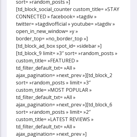
sort= »random_posts »]
[td_block_social_counter custom_title= »STAY
CONNECTED » facebook= »tagdiv »
twitter= »tagdivofficial » youtube= »tagdiv »
open_in_new_window= »y »
border_top= »no_border_top »]
[td_block_ad_box spot_id= »sidebar »]
[td_block_9 limit= »3″ sort= »random_posts »
custom_title= »FEATURED »
td_filter_default_txt= »All »
ajax_pagination= »next_prev »][td_block_2
sort= »random_posts » limit= »3″
custom_title= »MOST POPULAR »
td_filter_default_txt= »All »
ajax_pagination= »next_prev »][td_block_6
sort= »random_posts » limit= »2″
custom_title= »LATEST REVIEWS »
td_filter_default_txt= »All »
ajax_pagination= »next_prev »]