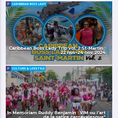
CARIBBEAN BOSS LADY
Caribbean Boss Lady Trip vol. 2 St-Martin :
22 nov-24 nov 2024
CULTURE & LIFESTYLE
In Memoriam Ruddy Benjamin : VIM ou l’art
de la satire carnavalesque*