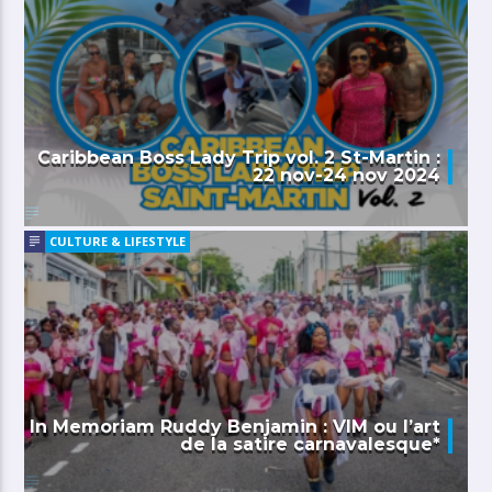
Caribbean Boss Lady Trip vol. 2 St-Martin :
22 nov-24 nov 2024
CULTURE & LIFESTYLE
In Memoriam Ruddy Benjamin : VIM ou l’art
de la satire carnavalesque*