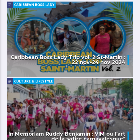
CARIBBEAN BOSS LADY
Caribbean Boss Lady Trip vol. 2 St-Martin :
22 nov-24 nov 2024
CULTURE & LIFESTYLE
In Memoriam Ruddy Benjamin : VIM ou l’art
de la satire carnavalesque*