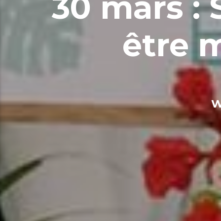
30 mars : 
être 
W