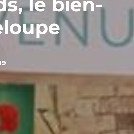
s, le bien-
eloupe
19