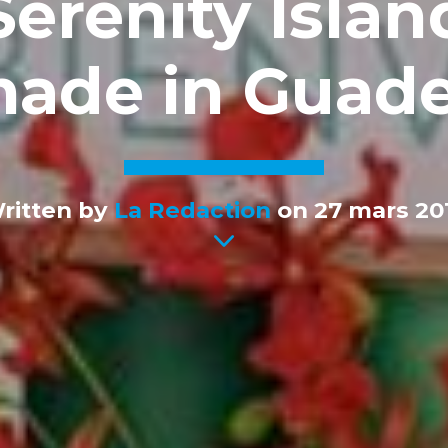
Serenity Island
made in Guad
ritten by
La Redaction
on 27 mars 20