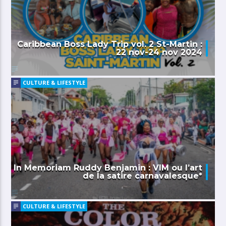
Caribbean Boss Lady Trip vol. 2 St-Martin :
22 nov-24 nov 2024
CULTURE & LIFESTYLE
In Memoriam Ruddy Benjamin : VIM ou l’art
de la satire carnavalesque*
CULTURE & LIFESTYLE