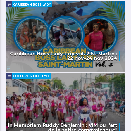
CARIBBEAN BOSS LADY
Caribbean Boss Lady Trip vol. 2 St-Martin :
22 nov-24 nov 2024
CULTURE & LIFESTYLE
In Memoriam Ruddy Benjamin : VIM ou l’art
de la satire carnavalesque*