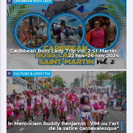
CARIBBEAN BOSS LADY
Caribbean Boss Lady Trip vol. 2 St-Martin :
22 nov-24 nov 2024
CULTURE & LIFESTYLE
In Memoriam Ruddy Benjamin : VIM ou l’art
de la satire carnavalesque*