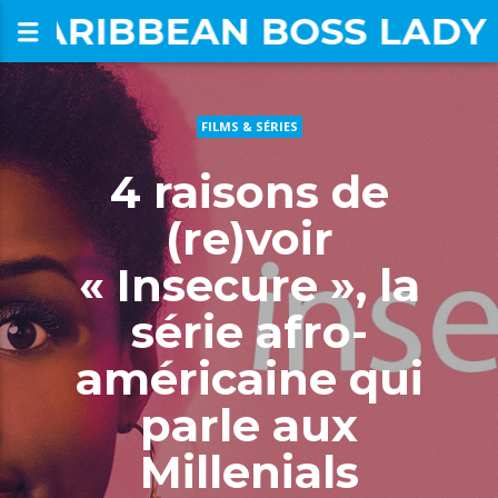
CARIBBEAN BOSS LADY
FILMS & SÉRIES
om
4 raisons de
(re)voir
« Insecure », la
série afro-
américaine qui
parle aux
Millenials