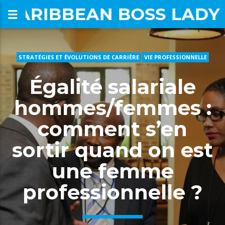
CARIBBEAN BOSS LADY
STRATÉGIES ET ÉVOLUTIONS DE CARRIÈRE
VIE PROFESSIONNELLE
om
Égalité salariale
hommes/femmes :
comment s’en
sortir quand on est
une femme
professionnelle ?