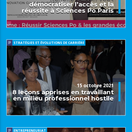
démocratiser l’accès et la
réussite à Sciences Po Paris
STRATÉGIES ET ÉVOLUTIONS DE CARRIÈRE
15 octobre 2021
8 leçons apprises en travaillant
en milieu professionnel hostile
ENTREPRENEURIAT